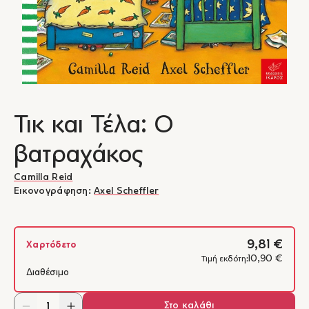
Τικ και Τέλα: Ο
βατραχάκος
Camilla Reid
Εικονογράφηση:
Axel Scheffler
9,81 €
Χαρτόδετο
10,90 €
Τιμή εκδότη:
Διαθέσιμο
Στο καλάθι