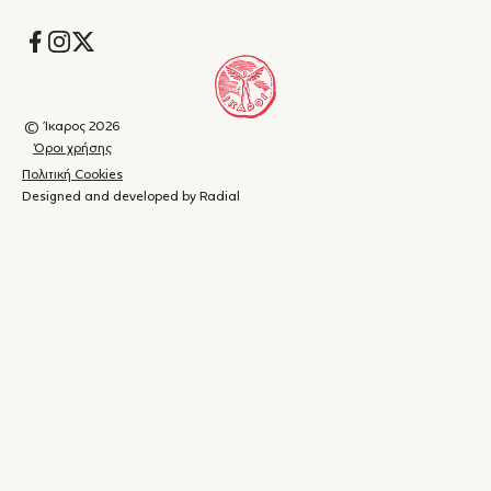
Socials
© Ίκαρος 2026
Όροι χρήσης
Πολιτική Cookies
Designed and developed by Radial
Καλάθι
(
0
)
Κλείσιμο
αγορών
Το
καλάθι
σας