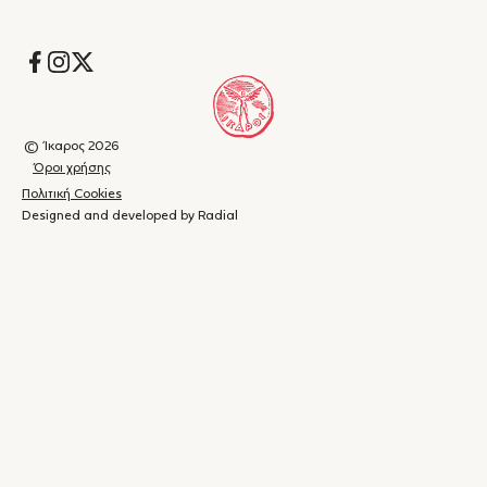
Socials
© Ίκαρος 2026
Όροι χρήσης
Πολιτική Cookies
Designed and developed by Radial
Καλάθι
(
0
)
Κλείσιμο
αγορών
Το
καλάθι