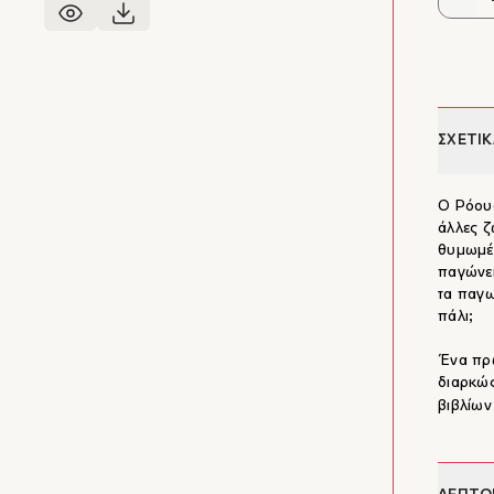
ΣΧΕΤΙΚ
Ο Ρόουα
άλλες ζ
θυμωμέν
παγώνει
τα παγω
πάλι;
Ένα πρω
διαρκώ
βιβλίω