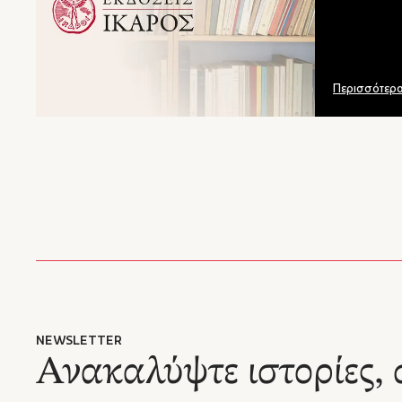
ενδιαφέ
αισιοδο
προσιτο
"Το _Πο
ποικιλο
Περισσότερ
βιβλίο,
να αγγί
ηλικία."
"...Με 
ότι όλα
νερό πο
με αντά
κυλάει 
μεγαλών
στο να 
και την
"Άλλη μ
συναισθ
NEWSLETTER
εικονογ
Ανακαλύψτε ιστορίες, 
μια συν
– Ελένη