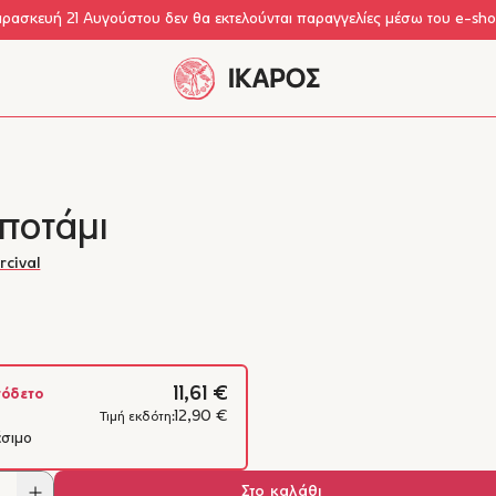
αρασκευή 21 Αυγούστου δεν θα εκτελούνται παραγγελίες μέσω του e-sh
ποτάμι
cival
11,61 €
όδετο
12,90 €
Τιμή εκδότη:
έσιμο
Στο καλάθι