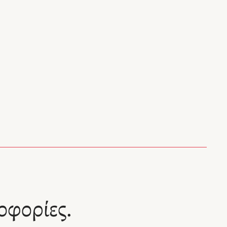
η
ι ένα
ταφέρει
θε
αθαίνει
ν το
, άλλοτε
που
μαστε
καρδιά
Αλεπού
πλήρως
οφορίες.
η."