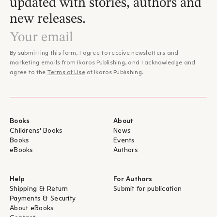
updated with stories, authors and
new releases.
By submitting this form, I agree to receive newsletters and
marketing emails from Ikaros Publishing, and I acknowledge and
agree to the
Terms of Use
of Ikaros Publishing.
Books
About
Childrens' Books
News
Books
Events
eBooks
Authors
Help
For Authors
Shipping & Return
Submit for publication
Payments & Security
About eBooks