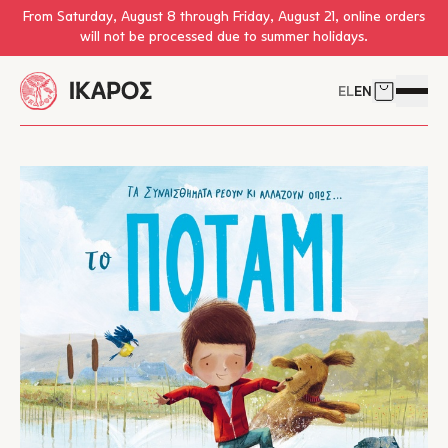
Skip to main content
From Saturday, August 8 through Friday, August 21, online orders
will not be processed due to summer holidays.
EL
EN
Cart
Open 