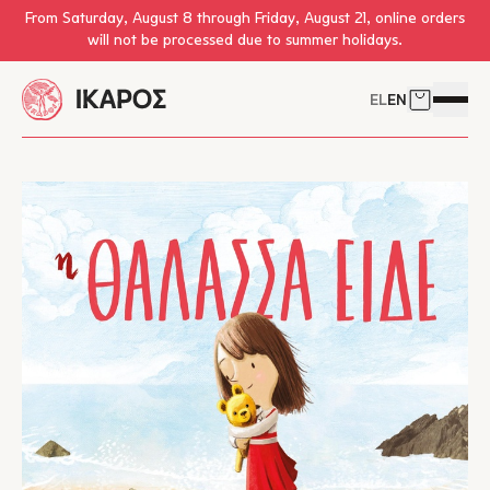
Skip to main content
From Saturday, August 8 through Friday, August 21, online orders
will not be processed due to summer holidays.
EL
EN
Cart
Open 