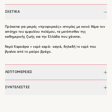
ΣΧΕΤΙΚΑ
Πρόκειται για μικρές «προφορικές» ιστορίες με κοινό θέμα τον
απόηχο του εμφυλίου πολέμου, τα μετόπισθεν της
καθημερινής ζωής και την Ελλάδα που χάνεται.
Νερό Καρκάγια = νερό καρά- καγιά, δηλαδή το νερό που
βγαίνει από το μαύρο βράχο.
ΛΕΠΤΟΜΕΡΕΙΕΣ
Συγγραφέας:
Μάρκος Μέσκος
ΣΥΝΤΕΛΕΣΤΕΣ
Κόσμημα εξωφύλλου:
Μάρκος Μέσκος
Σελίδες:
118
Μάρκος Μέσκος
ISBN:
978-960-8399-21-1
Ο Μάρκος Μέσκος γεννήθηκε στην Έδεσσα. Οι γονείς του
Έκδοση:
2005
κατάγονταν από τα χωριά Γραμματίκοβο και Κατράνιτσα. Στη