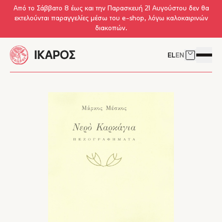
Skip to main content
Από το Σάββατο 8 έως και την Παρασκευή 21 Αυγούστου δεν θα
εκτελούνται παραγγελίες μέσω του e-shop, λόγω καλοκαιρινών
διακοπών.
EL
EN
Δείτε το 
Άνοιγμ