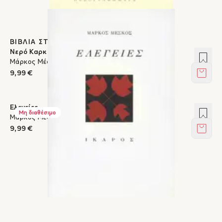
ΒΙΒΛΙΑ ΣΤΟΝ ΙΚΑΡΟ
Νερό Καρκάγια
Προσ
Μάρκος Μέσκος
9,99 €
Στο κ
Ελεγείες
Προσ
Μη διαθέσιμο
Μάρκος Μέσκος
9,99 €
Στο κ