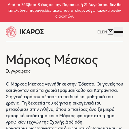
Skip to main content
Από το Σάββατο 8 έως και την Παρασκευή 21 Αυγούστου δεν θα
εκτελούνται παραγγελίες μέσω του e-shop, λόγω καλοκαιρινών
διακοπών.
EL
EN
Δείτε το 
Άνοιγμ
Μάρκος Μέσκος
Συγγραφέας
Ο Μάρκος Μέσκος γεννήθηκε στην Έδεσσα. Οι γονείς του
κατάγονταν από τα χωριά Γραμματίκοβο και Κατράνιτσα.
Στη γενέτειρά του πέρασε τα παιδικά και μαθητικά του
χρόνια. Τη δεκαετία του εξήντα η οικογένειά του
μετακόμισε στην Αθήνα, όπου ο πατέρας άνοιξε μικρό
εμπορικό κατάστημα και ο Μάρκος φοίτησε στο τμήμα
γραφικών τεχνών της Σχολής Δοξιάδη.
Εργάστηκε ως γραφίστας σε διαφημιστικά γραφεία και ως