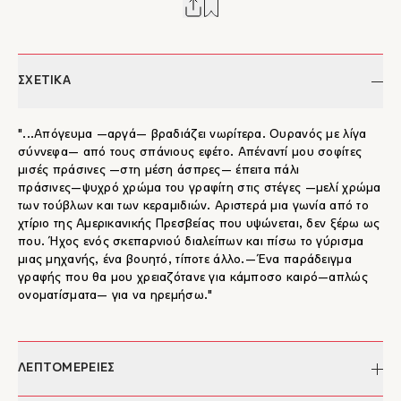
ΣΧΕΤΙΚΑ
"...Απόγευμα ―αργά― βραδιάζει νωρίτερα. Ουρανός με λίγα
σύννεφα― από τους σπάνιους εφέτο. Απέναντί μου σοφίτες
μισές πράσινες ―στη μέση άσπρες― έπειτα πάλι
πράσινες―ψυχρό χρώμα του γραφίτη στις στέγες ―μελί χρώμα
των τούβλων και των κεραμιδιών. Αριστερά μια γωνία από το
χτίριο της Αμερικανικής Πρεσβείας που υψώνεται, δεν ξέρω ως
που. Ήχος ενός σκεπαρνιού διαλείπων και πίσω το γύρισμα
μιας μηχανής, ένα βουητό, τίποτε άλλο.―Ένα παράδειγμα
γραφής που θα μου χρειαζότανε για κάμποσο καιρό―απλώς
ονοματίσματα― για να ηρεμήσω."
ΛΕΠΤΟΜΕΡΕΙΕΣ