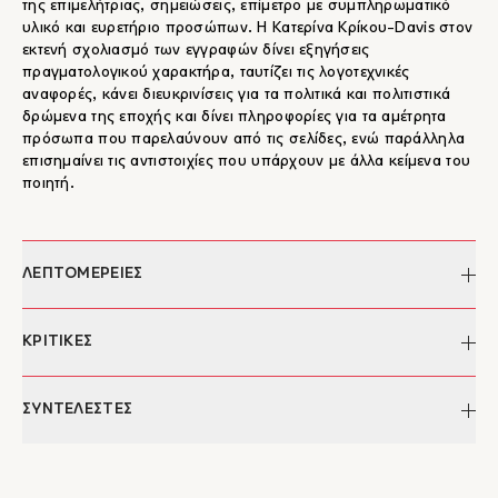
της επιμελήτριας, σημειώσεις, επίμετρο με συμπληρωματικό
υλικό και ευρετήριο προσώπων. Η Κατερίνα Κρίκου-Davis στον
εκτενή σχολιασμό των εγγραφών δίνει εξηγήσεις
πραγματολογικού χαρακτήρα, ταυτίζει τις λογοτεχνικές
αναφορές, κάνει διευκρινίσεις για τα πολιτικά και πολιτιστικά
δρώμενα της εποχής και δίνει πληροφορίες για τα αμέτρητα
πρόσωπα που παρελαύνουν από τις σελίδες, ενώ παράλληλα
επισημαίνει τις αντιστοιχίες που υπάρχουν με άλλα κείμενα του
ποιητή.
ΛΕΠΤΟΜΕΡΕΙΕΣ
Συγγραφέας:
Γιώργος Σεφέρης
ΚΡΙΤΙΚΕΣ
Φιλολογική επιμέλεια:
Κατερίνα Κρίκου-Davis
Ημερομηνία έκδοσης:
18/03/2019
"...Περαιτέρω ο τόμος αυτός, και μάλιστα με το υλικό των τριών
ΣΥΝΤΕΛΕΣΤΕΣ
Σελίδες:
352
«Επιμέτρων» ως ένα ισχυρό τεκμήριο προστιθεμένης αξίας,
Διαστάσεις:
14,6 Χ 21,4 εκ.
καλύπτει (και) τα ενδιαφέροντα μιας ευρύτερης, πέραν των
ISBN:
978-960-572-262-3
Γιώργος Σεφέρης
ειδικών, κοινότητας αναγνωστών, οι οποίοι ανεξάρτητα από
Έκδοση:
2019
Ο Γιώργος Σεφέρης (πραγματικό όνομα Γιώργος Σεφεριάδης,