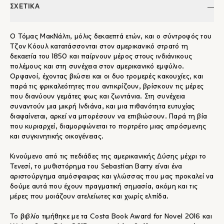
ΣΧΕΤΙΚΑ
Ο Τόμας ΜακΝάλτι, μόλις δεκαεπτά ετών, και ο σύντροφός του
Τζον Κόουλ κατατάσσονται στον αμερικανικό στρατό τη
δεκαετία του 1850 και παίρνουν μέρος στους ινδιάνικους
πολέμους και στη συνέχεια στον αμερικανικό εμφύλιο.
Ορφανοί, έχοντας βιώσει και οι δυο τρομερές κακουχίες, και
παρά τις φρικαλεότητες που αντικρίζουν, βρίσκουν τις μέρες
που διανύουν γεμάτες φως και ζωντάνια. Στη συνέχεια
συναντούν μια μικρή Ινδιάνα, και μια πιθανότητα ευτυχίας
διαφαίνεται, αρκεί να μπορέσουν να επιβιώσουν. Παρά τη βία
που κυριαρχεί, διαμορφώνεται το πορτρέτο μιας απρόσμενης
και συγκινητικής οικογένειας.
Κινούμενο από τις πεδιάδες της αμερικανικής Δύσης μέχρι το
Τενεσί, το μυθιστόρημα του Sebastian Barry είναι ένα
αριστούργημα ατμόσφαιρας και γλώσσας που μας προκαλεί να
δούμε αυτά που έχουν πραγματική σημασία, ακόμη και τις
μέρες που μοιάζουν ατελείωτες και χωρίς ελπίδα.
Το βιβλίο τιμήθηκε με τα Costa Book Award for Novel 2016 και