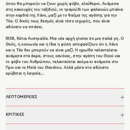
όπου θα μπορούν να ζουν χωρίς φόβο, ελεύθεροι. Ανάμεσα
στις κακουχίες του ταξιδιού, το τραγούδι των φαλαινών μπαίνει
στην καρδιά της Χάνε, μαζί με το θαύμα της αγάπης για την
Τέα. Ο δικός τους δεσμός είναι τόσο ισχυρός, που είναι
αδύνατο να σπάσει.
1838, Νότια Αυστραλία. Μια νέα αρχή γίνεται σε μια παλιά γη. Ο
Θεός, η κοινωνία και η ίδια η φύση αποφασίζουν ότι η Χάνε
και η Τέα δεν μπορούν να είναι μαζί. Η ηρωίδα ταλαντεύεται
ανάμεσα στα άκρα, στους κανόνες, στην αγάπη του Θεού και
το φόβο του Ανθρώπου, ταλαντεύεται ακόμα κι ανάμεσα στο
Πριν και το Μετά του Θανάτου. Αλλά μέσα στο αδύνατο
κρύβεται η λατρεία...
ΛΕΠΤΟΜΕΡΕΙΕΣ
Συγγραφέας:
Hannah Kent
ΚΡΙΤΙΚΕΣ
Μετάφραση:
Άγγελος Αγγελίδης, Μαρία
Αγγελίδου