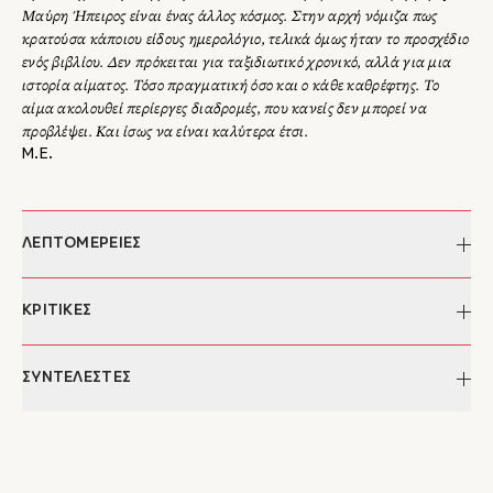
Μαύρη Ήπειρος είναι ένας άλλος κόσμος. Στην αρχή νόμιζα πως
κρατούσα κάποιου είδους ημερολόγιο, τελικά όμως ήταν το προσχέδιο
ενός βιβλίου. Δεν πρόκειται για ταξιδιωτικό χρονικό, αλλά για μια
ιστορία αίματος. Τόσο πραγματική όσο και ο κάθε καθρέφτης. Το
αίμα ακολουθεί περίεργες διαδρομές, που κανείς δεν μπορεί να
προβλέψει. Και ίσως να είναι καλύτερα έτσι.
Μ.Ε.
ΛΕΠΤΟΜΕΡΕΙΕΣ
Συγγραφέας:
Μίνως Ευσταθιάδης
ΚΡΙΤΙΚΕΣ
Επιμέλεια κειμένου:
Αλέκα Πλακονούρη
Ημερομηνία έκδοσης:
25/01/2021
"...Για άλλη μια φορά, το μυθιστόρημα του Ευσταθιάδη
ΣΥΝΤΕΛΕΣΤΕΣ
Σελίδες:
256
χρησιμοποιεί την αστυνομική φόρμα, η οποία είναι
Διαστάσεις:
13,3 x 20,5 εκ.
συναρπαστική εν προκειμένω, για να μιλήσει για την αργή αλλά
ISBN:
978-960-572-373-6
Μίνως Ευσταθιάδης
σταθερή αποσύνθεση του σύγχρονου ευρωπαϊκού πολιτισμού
Έκδοση:
2020
Ο Μίνως Ευσταθιάδης σπούδασε νομικά στην Αθήνα και στο
και της Ευρώπης της ίδιας, την αδυναμία του νοήμονα
Κατηγορίες:
Λογοτεχνία, eBooks, Ελληνική
Ανόβερο.