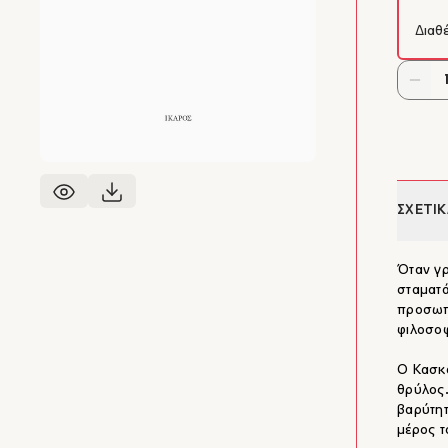
Διαθ
ΣΧΕΤΙΚ
Όταν γρ
σταματά
προσωπι
φιλοσοφ
Ο Κασκα
θρύλος.
βαρύτητ
μέρος τ