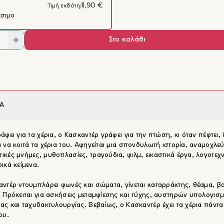
11,90 €
Τιμή εκδότη:
έσιμο
Στο καλάθι
Α
άφει για τα χέρια, ο Κασκαντέρ γράφει για την πτώση, κι όταν πέφτει, 
 να κοιτά τα χέρια του. Αφηγείται μια σπονδυλωτή ιστορία, αναμοχλε
κές μνήμες, μυθοπλασίες, τραγούδια, φιλμ, εικαστικά έργα, λογοτεχν
ικά κείμενα.
ντέρ ντουμπλάρει φωνές και σώματα, γίνεται καταρράκτης, θέαμα, β
 Πρόκειται για ασκήσεις μεταμφίεσης και τύχης, αυστηρών υπολογισ
ας και ταχυδακτυλουργίας. Βεβαίως, ο Κασκαντέρ έχει τα χέρια πάντα
ου.