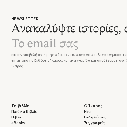
ξεκλείδ
κείμενο
οποία μ
NEWSLETTER
ξανασυζ
Ανακαλύψτε ιστορίες, 
"Ο κασκ
πάντα ί
πόδια μ
νήμα ακ
"Ο θεσσ
Με την υποβολή αυτής της φόρμας, συμφωνώ να λαμβάνω ενημερωτικά
καταστρ
email από τις Εκδόσεις Ίκαρος, και αναγνωρίζω και αποδέχομαι τους
στην τέ
Ίκαρος.
"ένα απ
"Πρόκει
διατρέξ
αχανή γ
"Ο συγγ
νόημα κ
προέρχο
Τα βιβλία
Ο Ίκαρος
Παιδικά Βιβλία
Νέα
Βιβλία
Εκδηλώσεις
eBooks
Συγγραφείς