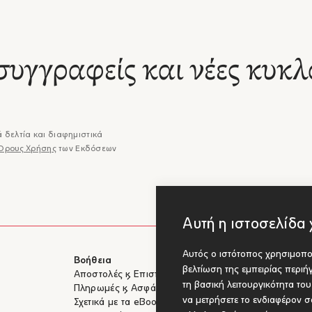
ωμα ή με προφάνειες που απαιτούν συμπύκνωση. Και το διαρκώς ανο
 το οποίο παραδίδει εντέλει στα χέρια μας, εκπροσωπεί μια πεζογραφί
όλις τώρα ξεκίνησε τη διαδρομή της και την οποία σίγουρα θα
– Βαγγέλης Χατζηβασιλείου
ητήσουμε στο εγγύς μέλλον."
συγγραφείς και νέες κυκλ
αντέρ είναι ένας ποιητής που σηκώνει το βλέμμα μας από το έδαφος,
διο, γνώριμα ανώμαλο έδαφος, για λίγο δεν νιώθουμε το βάρος κάτω 
ας και αυτό το λίγο είναι πολύ, υπερβολικά πολύ, τον ευχαριστούμε, ε
– NO14ME
όμα να πιαστούμε."
αλονικιός συγγραφέας γράφει για τα χέρια που δημιουργούν και
 δελτία και διαφημιστικά
έφουν, αγαπούν και πέφτουν· μια ποιητική αυτό-προσωπογραφία αν
Όρους Χρήσης
των Εκδόσεων
– Γιώργος-Ίκαρος Μπαμπασάκης,
χνη, τη μνήμη και την παράτολμη ζωή."
– Book Press
ό τα πολύ ιδιαίτερα βιβλία της φετινής παραγωγής."
ται για τις διαρκείς, ασταμάτητες κινήσεις ενός κασκαντέρ ο οποίος θα
ει με το σώμα και με τον νου, σε ευρύτερους ή σε στενότερους κύκλου
– Βαγγέλης Χατζηβασιλείου, Ο Ανα
εωγραφία, εσωτερική και εξωτερική."
Αυτή η ιστοσελίδα 
ραφέας με τον _Κασκαντέρ_ του διδάσκει οικονομία και λεπτότητα λ
αι περιπλάνηση, γράφοντας, εννοώντας και υπονοώντας όλα εκείνα 
Αυτός ο ιστότοπος χρησιμοποι
– Ξενοφών Α. Μπρουντζάκης, Το Πον
νται απ’ το βάθος της συνείδησης."
Βοήθεια
Για Συγγραφ
βελτίωση της εμπειρίας περι
Αποστολές & Επιστροφές
Υποβολή έργ
τη βασική λειτουργικότητα το
Πληρωμές & Ασφάλεια
να μετρήσετε το ενδιαφέρον σα
Σχετικά με τα eBooks