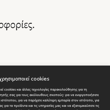
ιχτό
α η
οφορίες.
 το
από τα
ίναι ένα
άμεσα
 Τα Νέα
ς, μια
γνώστης
χρησιμοποιεί cookies
όγου,
που
εί cookies και άλλες τεχνολογίες παρακολούθησης για τη
τίκι
Socials
είς
ήγησής σας για τους ακόλουθους σκοπούς:
για να ενεργοποιήσετε
ου προς έκδοση
υ ιστότοπου
,
για να παρέχετε καλύτερη εμπειρία στον ιστότοπο
,
για
ς για τα προϊόντα και τις υπηρεσίες μας και να εξατομικεύσετε τις