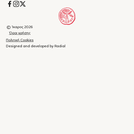
Socials
© Ίκαρος 2026
Όροι χρήσης
Πολιτική Cookies
Designed and developed by Radial
Καλάθι
(
0
)
Κλείσιμο
αγορών
Το
καλάθι
σας