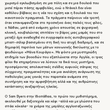
χωρισμό εγκλωβισμένη σε μια πόλη και σε μια δουλειά που
μισεί πέραν πάσης αμφιβολίας, ενώ ο Ντάνιελ δεν είναι
καθόλου βέβαιος αν η νέα του σχέση και η δουλειά του τον
ικανοποιούν πραγματικά. Τα πράγματα παίρνουν νέα τροπή
όταν επανεμφανίζεται στο προσκήνιο ένας παλιός τους φίλος,
ο Νέιθαν, μετά από ενάμιση χρόνο απουσίας σε ψυχιατρική
κλινική, κουβαλώντας επιπλέον το βάρος μιας μαμάς που στο
μεταξύ έχει αναδειχθεί σε συγγραφέα ενός αυτοβιογραφικού
μπεστ-σέλερ βασισμένου στη δική του ατυχή διαδρομή, και σε
δημοφιλή περσόνα των μέσων κοινωνικής δικτύωσης με το
ψευδώνυμο «Μάνα Κουράγιο». Με φόντο μια μυστηριώδη
επιδημία των βοοειδών που εξαπλώνεται στην Αγγλία, οι τρεις
φίλοι θα επιχειρήσουν να λύσουν τα δικά τους μυστήρια,
προσφέροντας απολαυστικές σελίδες ευφυούς σάτιρας της
σύγχρονης πραγματικότητας και μια ανελέητη ανάγνωση της
παθολογίας μιας γενιάς που παραπαίει ανάμεσα στη
συντήρηση και την αμφισβήτηση αλλά και της ανθρώπινης
κατάστασης ανεξαρτήτως ηλικίας.
Ο Sam Byers στην Ιδιοπάθεια, το πρώτο του μυθιστόρημα,
ακολουθεί με δεξιοτεχνία και κέφι ‒αλλά και με γλώσσα που
σπάει κόκαλα‒ τα χνάρια της μεγάλης αγγλοσαξωνικής