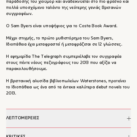
παράδοσης του χιούμορ και αναδεικνύεται στο πιο φρέσκο και
πολλά υποσχόμενο ταλέντο της νεότερης γενιάς Βρετανών
συγγραφέων.
Ο Sam Byers είναι υποψήφιος για το Costa Book Award.
Μέχρι στιγμής, το πρώτο μυθιστόρημα του Sam Byers,
Ιδιοπάθεια έχει μεταφραστεί ή μεταφράζεται σε 12 γλώσσες.
Η εφημερίδα The Telegraph συμπεριέλαβε τον συγγραφέα
στους πέντε νέους πεζογράφους του 2013 που αξίζει να
παρακολουθήσουμε.
Η βρεττανική αλυσίδα βιβλιοπωλείων Waterstones, προτείνει
το Ιδιοπάθεια ως ένα από τα έντεκα καλύτερα debut novels του
2013.
ΛΕΠΤΟΜΕΡΕΙΕΣ
Συγγραφέας:
Sam Byers
ΚΡΙΤΙΚΕΣ