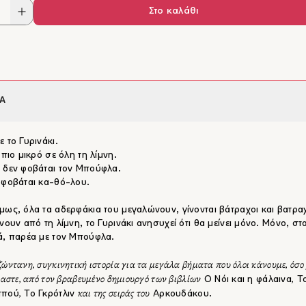
Στο καλάθι
Α
ε το Γυρινάκι.
 πιο μικρό σε όλη τη λίμνη.
 δεν φοβάται τον Μπούφλα.
 φοβάται κα-θό-λου.
μως, όλα τα αδερφάκια του μεγαλώνουν, γίνονται βάτραχοι και βατραχ
ίνουν από τη λίμνη, το Γυρινάκι ανησυχεί ότι θα μείνει μόνο. Μόνο, στ
ά, παρέα με τον Μπούφλα.
ώντανη, συγκινητική ιστορία για τα μεγάλα βήματα που όλοι κάνουμε, όσο 
μαστε, από τον βραβευμένο δημιουργό των βιβλίων
,
Ο Νόι και η φάλαινα
Το
,
και της σειράς του
ππού
Το Γκρότλιν
Αρκουδάκου.