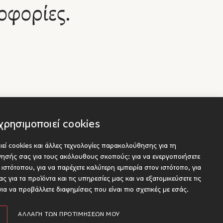
 το
οφορίες.
μαίνει
πτό
ς τι
εις στο
 και
τας
χρησιμοποιεί cookies
 τα
από
ο
εί cookies και άλλες τεχνολογίες παρακολούθησης για τη
Socials
είς
ν
ήγησής σας για τους ακόλουθους σκοπούς:
για να ενεργοποιήσετε
ου προς έκδοση
α
υ ιστότοπου
,
για να παρέχετε καλύτερη εμπειρία στον ιστότοπο
,
για
ι
ς για τα προϊόντα και τις υπηρεσίες μας και να εξατομικεύσετε τις
κνύει το
για να προβάλλετε διαφημίσεις που είναι πιο σχετικές με εσάς
.
ηπτα
Designed and developed by Radial
ΑΛΛΑΓΉ ΤΩΝ ΠΡΟΤΙΜΉΣΕΏΝ ΜΟΥ