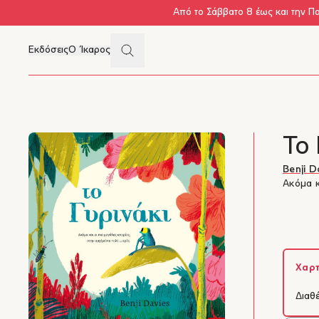
Skip to main content
Από το Σάββατο 8 έως και την Π
Search
Εκδόσεις
Ο Ίκαρος
Μενού
Το 
Benji D
Ακόμα κ
Χαρτ
Διαθ