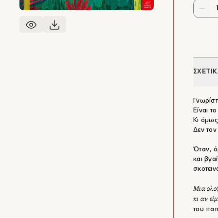
ΣΧΕΤΙΚ
Γνωρίστ
Είναι το
Κι όμως
Δεν τον
Όταν, ό
και βγα
σκοτειν
Μια ολοζ
κι αν εί
του πα