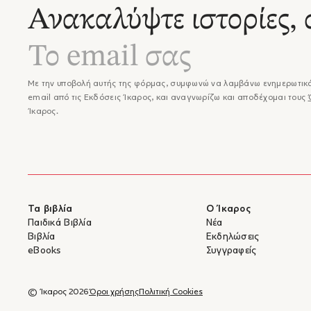
χρόνο α
Ανακαλύψτε ιστορίες, 
γυρινάκ
σταδιακ
"...Κάθ
χιούμορ
άλλο κα
Με την υποβολή αυτής της φόρμας, συμφωνώ να λαμβάνω ενημερωτικά
παιχνίδ
email από τις Εκδόσεις Ίκαρος, και αναγνωρίζω και αποδέχομαι τους
προβλήμ
Ίκαρος.
συμβολι
«εκτεθο
μάθει κ
– Μαριάν
"...Ο B
βιβλία 
αυτό να
Τα βιβλία
Ο Ίκαρος
"...Μια
Παιδικά Βιβλία
Νέα
αυτοπε
Βιβλία
Εκδηλώσεις
γεμάτα 
eBooks
Συγγραφείς
αποφασι
εικαστι
εσώφυλ
© Ίκαρος 2026
Όροι χρήσης
Πολιτική Cookies