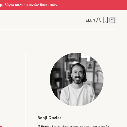
op, λόγω καλοκαιρινών διακοπών.
EL
EN
Δείτε τ
Benji Davies
Ο Benji Davies είναι εικονογράφος, συγγραφέας