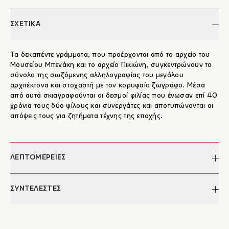
ΣΧΕΤΙΚΑ
Τα δεκαπέντε γράμματα, που προέρχονται από το αρχείο του
Μουσείου Μπενάκη και το αρχείο Πικιώνη, συγκεντρώνουν το
σύνολο της σωζόμενης αλληλογραφίας του μεγάλου
αρχιτέκτονα και στοχαστή με τον κορυφαίο ζωγράφο. Μέσα
από αυτά σκιαγραφούνται οι δεσμοί φιλίας που ένωσαν επί 40
χρόνια τους δύο φίλους και συνεργάτες και αποτυπώνονται οι
απόψεις τους για ζητήματα τέχνης της εποχής.
ΛΕΠΤΟΜΕΡΕΙΕΣ
Συγγραφέας:
Νίκος Χατζηκυριάκος-Γκίκας,
ΣΥΝΤΕΛΕΣΤΕΣ
Δημήτρης Θ. Πικιώνης
Σελίδες:
88
Δημήτρης Θ. Πικιώνης
Διαστάσεις:
19,5 x 12,5
Γεννήθηκε το 1887 στον Πειραιά. Το 1906 γίνεται ο πρώτος