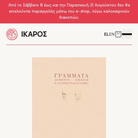
Skip to main content
Από το Σάββατο 8 έως και την Παρασκευή 21 Αυγούστου δεν θα
εκτελούνται παραγγελίες μέσω του e-shop, λόγω καλοκαιρινών
διακοπών.
EL
EN
Δείτε το 
Άνοιγμ