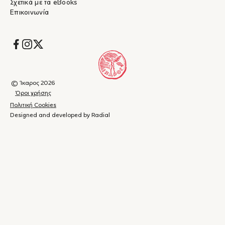
Σχετικά με τα eBooks
Επικοινωνία
Socials
© Ίκαρος 2026
Όροι χρήσης
Πολιτική Cookies
Designed and developed by Radial
Καλάθι
(
0
)
Κλείσιμο
αγορών
Το