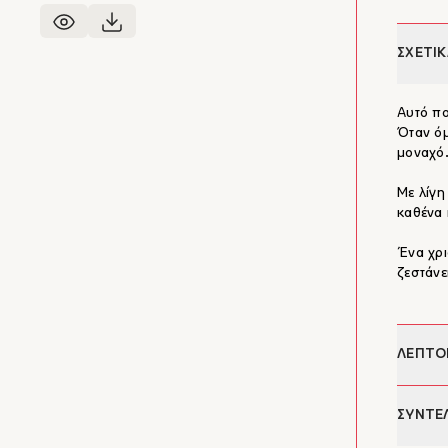
ΣΧΕΤΙΚ
Αυτό πο
Όταν όμ
μοναχό
Με λίγη
καθένα 
Ένα χρι
ζεστάνει
ΛΕΠΤΟ
Συγγρα
ΣΥΝΤΕ
Απόδοσ