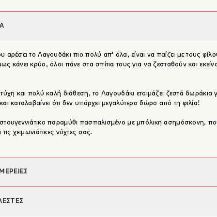
Α
υ αρέσει το Λαγουδάκι πιο πολύ απ' όλα, είναι να παίζει με τους φίλο
ως κάνει κρύο, όλοι πάνε στα σπίτια τους για να ζεσταθούν και εκείνο
.
 τύχη και πολύ καλή διάθεση, το Λαγουδάκι ετοιμάζει ζεστά δωράκια γ
και καταλαβαίνει ότι δεν υπάρχει μεγαλύτερο δώρο από τη φιλία!
στουγεννιάτικο παραμύθι πασπαλισμένο με μπόλικη ασημόσκονη, πο
 τις χειμωνιάτικες νύχτες σας.
ΜΕΡΕΙΕΣ
φέας:
Rebecca Harry
ΛΕΣΤΕΣ
η:
Φίλιππος Μανδηλαράς