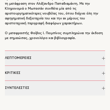
τη μετάφραση στον Αλέξανδρο Παπαδιαμάντη. Με την
Κληρονομιά ο Μωπασάν συνθέτει μία από τις
αριστουργηματικότερες νουβέλες του, όπου δείχνει όλη την
αφηγηματική δεξιοτεχνία του και την εκ μέρους του
αριστοτεχνική περιγραφή διαφόρων χαρακτήρων.
Ο μεταφραστής Φοίβος Ι. Πιομπίνος συμπληρώνει την έκδοση
με σημειώσεις, χρονολόγιο και βιβλιογραφία.
ΛΕΠΤΟΜΕΡΕΙΕΣ
Συγγραφέας:
Guy de Maupassant
ΚΡΙΤΙΚΕΣ
Μετάφραση:
Φοίβος Πιομπίνος
Επιμέλεια κειμένου:
Ελευθερία Κοψιδά
"...Τα διηγήματα αυτά είναι μία ανατομία του ανθρώπου που τα
ΣΥΝΤΕΛΕΣΤΕΣ
Σελίδες:
192
έγραψε από τη μία αλλά και του ανθρώπου που τα βιώνει από
ISBN:
978-960-8399-65-5
την άλλη. Είναι τα σημάδια ενός συγγραφέα που
Έκδοση:
2008
Guy de Maupassant
περιπλανήθηκε άλλοτε ανάμεσα στα σύννεφα και την βροχή
Κατηγορίες:
Λογοτεχνία, Βιβλία, Ξένη
O Henri Rene Albert Guy de Maupassant γεννιέται στη
και άλλοτε λούστηκε υπό τον ήλιο της πόλης του φωτός και της
Λογοτεχνία
Νορμανδία το 1850 και πεθαίνει στο Παρίσι το 1893. Ξεκινά να