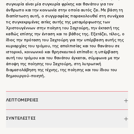
συγκυρία είναι μία συγκυρία φρίκης και θανάτου για τον
άνθρωπο και την κοινωνία στην οποία αυτός ζει. Με βάση τη
διαπίστωση αυτή, ο συγγραφέας παρακολουθεί στη συνέχεια
τις συγκεκριμένες αιτίες αυτής της μεταμόρφωσης των
Χριστουγέννων στην ποίηση του Σαχτούρη, την έκτασή της
καθώς επίσης την ένταση και το βάθος της. Εξετάζει, τέλος, ο
ίδιος την πρόταση του Σαχτούρη για την υπέρβαση αυτής της
κυριαρχίας του τρόμου, της απελπισίας και του θανάτου σε
ιστορικό, κοινωνικό και θρησκευτικό επίπεδο: η υπέρβαση
αυτή του τρόμου και του θανάτου έγκειται, σύμφωνα με την
άποψη της ποίησης του Σαχτούρη, στη λυτρωτική
διαμεσολάβηση της τέχνης, της ποίησης και του ίδιου του
δημιουργού-ποιητή.
ΛΕΠΤΟΜΕΡΕΙΕΣ
Συγγραφέας:
Δημήτρης Λαμπρέλλης
ΣΥΝΤΕΛΕΣΤΕΣ
Πρόλογος:
Γιάννης Δάλλας
Σελίδες:
104
Δημήτρης Λαμπρέλλης