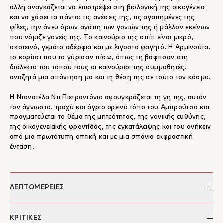
άλλη αναγκάζεται να επιστρέψει στη βιολογική της οικογένεια
και να χάσει τα πάντα: τις ανέσεις της, τις αγαπημένες της
φίλες, την άνευ όρων αγάπη των γονιών της ή μάλλον εκείνων
που νόμιζε γονείς της. Το καινούριο της σπίτι είναι μικρό,
σκοτεινό, γεμάτο αδέρφια και με λιγοστό φαγητό. H Αρμινούτα,
το κορίτσι που το γύρισαν πίσω, όπως τη βάφτισαν στη
διάλεκτο του τόπου τους οι καινούριοι της συμμαθητές,
αναζητά μια απάντηση μα και τη θέση της σε τούτο τον κόσμο.
Η Ντονατέλα Ντι Πιετραντόνιο αφουγκράζεται τη γη της, αυτόν
τον άγνωστο, τραχύ και άγριο ορεινό τόπο του Αμπρούτσο και
πραγματεύεται το θέμα της μητρότητας, της γονικής ευθύνης,
της οικογενειακής φροντίδας, της εγκατάλειψης και του ανήκειν
από μια πρωτότυπη οπτική και με μια σπάνια εκφραστική
ένταση.
ΛΕΠΤΟΜΕΡΕΙΕΣ
Συγγραφέας:
Donatella Di Pietrantonio
ΚΡΙΤΙΚΕΣ