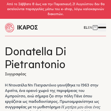
Skip to main content
Από το Σάββατο 8 έως και την Παρασκευή 21 Αυγούστου δεν θα
εκτελούνται παραγγελίες μέσω του e-shop, λόγω καλοκαιρινών
διακοπών.
EL
EN
Δείτε το 
Άνοιγμ
Donatella Di
Pietrantonio
Συγγραφέας
Η Ντονατέλα Ντι Πιετραντόνιο γεννήθηκε το 1963 στην
Αρσίτα, ένα ορεινό χωριό της περιφέρειας του
Αμπρούτσο, ενώ σήμερα ζει στην πόλη Πένε όπου
εργάζεται ως παιδοδοντίατρος. Πρωτοεμφανίστηκε ως
συγγραφέας με το μυθιστόρημα
Η μητέρα μου είναι ένας