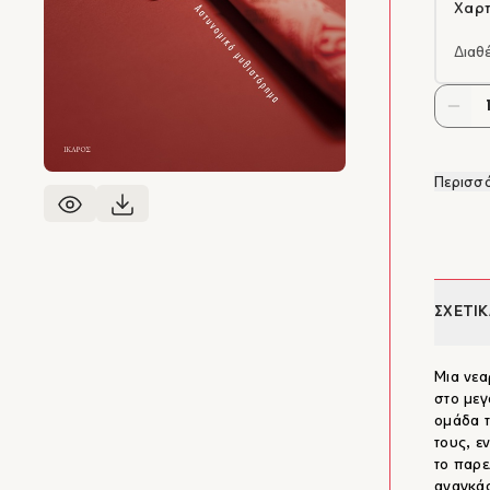
Χαρτ
Διαθ
Περισσό
ΣΧΕΤΙΚ
Μια νεα
στο μεγ
ομάδα τ
τους, ε
το παρε
αναγκάσ