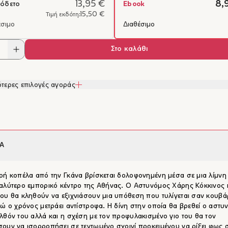
13,95 €
8,
όδετο
Ebook
15,50 €
Τιμή εκδότη:
έσιμο
Διαθέσιμο
Στο καλάθι
τερες επιλογές αγοράς
Α
ρή κοπέλα από την Γκάνα βρίσκεται δολοφονημένη μέσα σε μια λίμνη
αλύτερο εμπορικό κέντρο της Αθήνας. Ο Αστυνόμος Χάρης Κόκκινος 
ου θα κληθούν να εξιχνιάσουν μια υπόθεση που τυλίγεται σαν κουβά
νώ ο χρόνος μετράει αντίστροφα. Η δίνη στην οποία θα βρεθεί ο αστυ
λθόν του αλλά και η σχέση με τον προφυλακισμένο γιο του θα τον
ουν να ισορροπήσει σε τεντωμένο σχοινί προκειμένου να ρίξει φως 