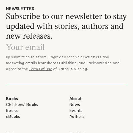
Η τέχνη, φύση, οι άνθρωποι σε ένα βιβλίο που σου φέρνει
NEWSLETTER
γαλήνη και σε οδηγεί σε αναστοχασμό όταν το κλείνεις…"
Subscribe to our newsletter to stay
– Κώστας Στοφόρος, Literature.gr
updated with stories, authors and
new releases.
By submitting this form, I agree to receive newsletters and
marketing emails from Ikaros Publishing, and I acknowledge and
agree to the
Terms of Use
of Ikaros Publishing.
Books
About
Childrens' Books
News
Books
Events
eBooks
Authors