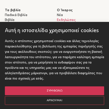
Τα βιβλία
Ο Ίκαρος
Παιδικά Βιβλία
Νέα
Βιβλία
Εκδηλώσεις
eBooks
Συγγραφείς
Αυτή η ιστοσελίδα χρησιμοποιεί cookies
Βοήθεια
Για Συγγραφείς
Αυτός ο ιστότοπος χρησιμοποιεί cookies και άλλες τεχνολογίες
Αποστολές & Επιστροφές
Υποβολή έργου προς έκδοση
παρακολούθησης για τη βελτίωση της εμπειρίας περιήγησής σας
Πληρωμές & Ασφάλεια
για τους ακόλουθους σκοπούς:
για να ενεργοποιήσετε τη βασική
Σχετικά με τα eBooks
λειτουργικότητα του ιστότοπου
,
για να παρέχετε καλύτερη εμπειρία
Επικοινωνία
στον ιστότοπο
,
για να μετρήσετε το ενδιαφέρον σας για τα
προϊόντα και τις υπηρεσίες μας και να εξατομικεύσετε τις
αλληλεπιδράσεις μάρκετινγκ
,
για να προβάλλετε διαφημίσεις που
Socials
είναι πιο σχετικές με εσάς
.
ΣΥΜΦΩΝΏ
© Ίκαρος 2026
Όροι χρήσης
ΑΡΝΟΎΜΑΙ
Πολιτική Cookies
Designed and developed by Radial