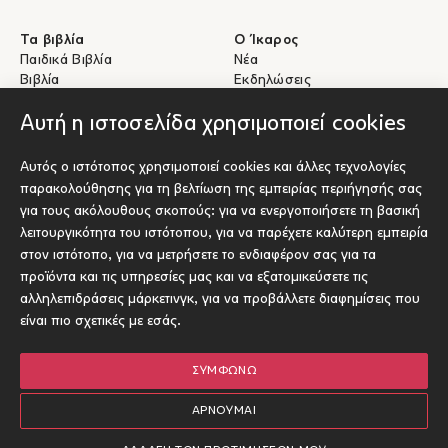
Τα βιβλία
Ο Ίκαρος
Παιδικά Βιβλία
Νέα
Βιβλία
Εκδηλώσεις
eBooks
Συγγραφείς
Αυτή η ιστοσελίδα χρησιμοποιεί cookies
Βοήθεια
Για Συγγραφείς
Αυτός ο ιστότοπος χρησιμοποιεί cookies και άλλες τεχνολογίες
Αποστολές & Επιστροφές
Υποβολή έργου προς έκδοση
παρακολούθησης για τη βελτίωση της εμπειρίας περιήγησής σας
Πληρωμές & Ασφάλεια
για τους ακόλουθους σκοπούς:
για να ενεργοποιήσετε τη βασική
Σχετικά με τα eBooks
λειτουργικότητα του ιστότοπου
,
για να παρέχετε καλύτερη εμπειρία
Επικοινωνία
στον ιστότοπο
,
για να μετρήσετε το ενδιαφέρον σας για τα
προϊόντα και τις υπηρεσίες μας και να εξατομικεύσετε τις
Socials
αλληλεπιδράσεις μάρκετινγκ
,
για να προβάλλετε διαφημίσεις που
είναι πιο σχετικές με εσάς
.
ΣΥΜΦΩΝΏ
© Ίκαρος 2026
Όροι χρήσης
ΑΡΝΟΎΜΑΙ
Πολιτική Cookies
Επιλογές
1
Designed and developed by Radial