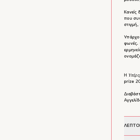
Κανείς 
που συν
στιγμή,
Υπάρχου
φωνές. 
ερμηνεί
ονομάζ
Υπέρο
Η
prize 2
Διαβάστ
Αγγελίδ
ΛΕΠΤΟ