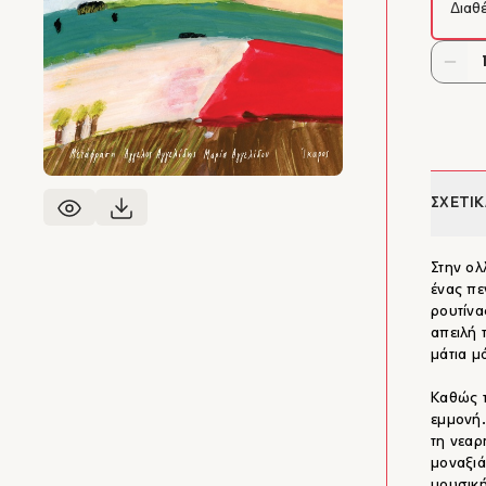
Διαθ
ΣΧΕΤΙΚ
Στην ολ
ένας πε
ρουτίνα
απειλή 
μάτια μ
Καθώς τ
εμμονή.
τη νεαρ
μοναξιά
μουσική