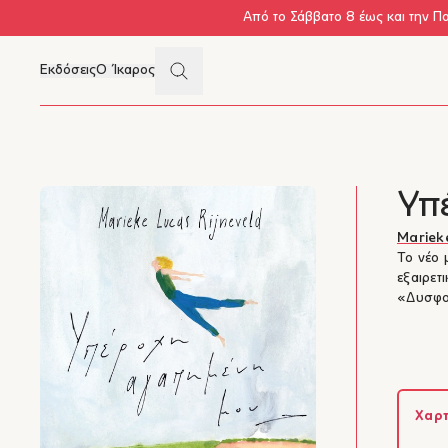
Skip to main content
Από το Σάββατο 8 έως και την Π
Search
Εκδόσεις
Ο Ίκαρος
Μενού
Υπ
Marieke
Το νέο 
εξαιρετ
«Δυσφορ
Χαρτ