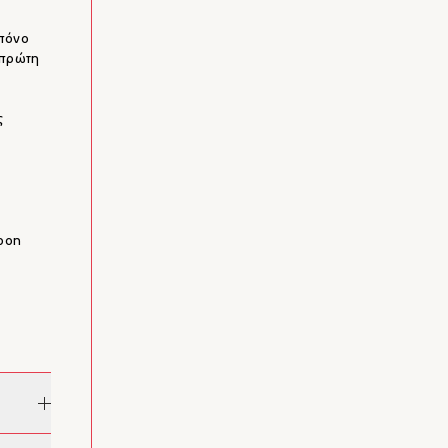
 πόνο
 πρώτη
ς
Boon