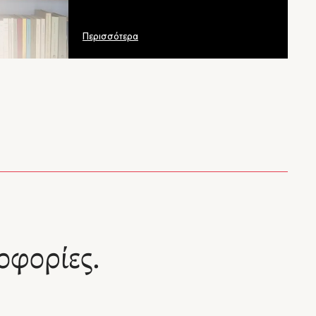
ρου για
 και τις
αι
Περισσότερα
 είναι
 των
ίναι
ικου
 για την
ου
οιό του
οφορίες.
ι και
αφήγηση
εξίτηλα