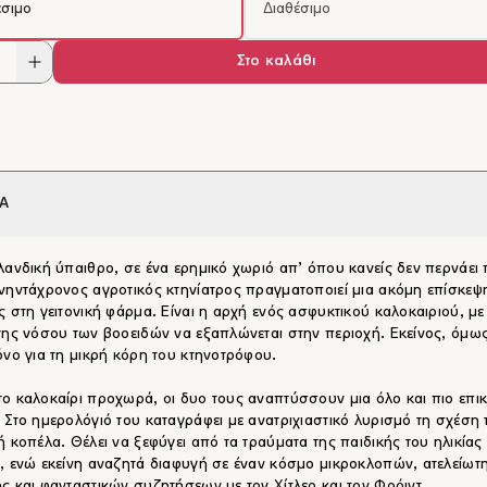
έσιμο
Διαθέσιμο
Στο καλάθι
Α
λανδική ύπαιθρο, σε ένα ερημικό χωριό απ’ όπου κανείς δεν περνάει 
νηντάχρονος αγροτικός κτηνίατρος πραγματοποιεί μια ακόμη επίσκεψ
ς στη γειτονική φάρμα. Είναι η αρχή ενός ασφυκτικού καλοκαιριού, με
της νόσου των βοοειδών να εξαπλώνεται στην περιοχή. Εκείνος, όμως,
όνο για τη μικρή κόρη του κτηνοτρόφου.
ο καλοκαίρι προχωρά, οι δυο τους αναπτύσσουν μια όλο και πιο επι
 Στο ημερολόγιό του καταγράφει με ανατριχιαστικό λυρισμό τη σχέση 
ή κοπέλα. Θέλει να ξεφύγει από τα τραύματα της παιδικής του ηλικίας 
, ενώ εκείνη αναζητά διαφυγή σε έναν κόσμο μικροκλοπών, ατελείωτ
ς και φανταστικών συζητήσεων με τον Χίτλερ και τον Φρόιντ.