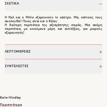
ΣΧΕΤΙΚΑ
Η Νελ και ο Μπίνι εξερευνούν το κάστρο. Μα, κάποιος τους
ακολουθεί! Ποιος είναι και τι θέλει;
Η δεύτερη περιπέτεια της αξιαγάπητης σειράς. Μια ακόμη
περιπέτεια, με κινούμενα μέρη και εκπλήξεις, για μικρούς
εξερευνητές!
ΛΕΠΤΟΜΕΡΕΙΕΣ
Συγγραφέας:
Camilla Reid
ΣΥΝΤΕΛΕΣΤΕΣ
Εικονογράφηση:
Kate Hindley
Επιμέλεια:
Μάνος Μπονάνος
Camilla Reid
Μετάφραση:
Ελένη Κατσαμά
Σελίδες:
8
Τικ και Τέλα: Το χιόνι
Τικ και Τέλα: Το τέρας
Τ
Διαστάσεις:
18.5 X 18.5 εκ.
Camilla Reid, Axel Scheffler
Camilla Reid, Axel Scheffler
π
ISBN:
978-960-572-859-5
Kate Hindley
C
Έκδοση:
2026
Περισσότερα
Κατηγορία:
Παιδικά Βιβλία
1
/
7