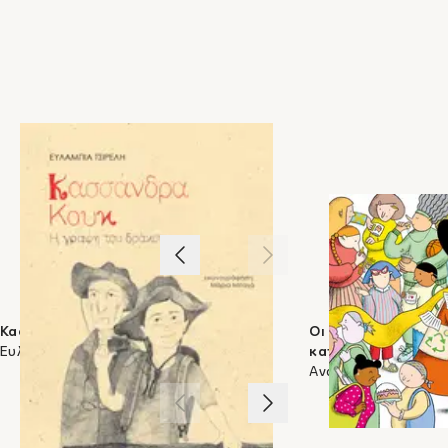
Ηλικία:
Από 1 έτους
2
/
2
ΣΤΗΝ ΙΔΙΑ ΚΑΤΗΓΟΡΙΑ
Κασσάνδρα Κουκ: Η γραφή του δράκου
Οι δασκάλες είναι 
Ευλαμπία Τσιρέλη
κατοικούν στα σχολ
Αναΐς Ζαφειροπούλο
1
/
3