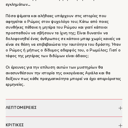
εγκλημάτων…
Πόσα ψέματα και αλήθειες υπάρχουν στις ιστορίες που
αφηγείται ο Ρώμος στον ψυχολόγο του; Κάτω από ποιες
συνθήκες πέθανε η μητέρα του Ρώμου και γιατί κάποιοι
προσπαθούν να σβήσουν τα ίχνη της; Είναι δυνατόν να
δολοφονηθεί ένας άνθρωπος σε κάποιο μπαρ χωρίς κανείς να
είναι σε θέση να επιβεβαιώσει την ταυτότητα του δράστη; Ήταν
ο Ρώμος ή μήπως ο δίδυμος αδερφός του, ο Ρωμύλος; Γιατί ο
τάφος της μητέρας των διδύμων είναι άδειος;
Οι έρευνες για την επίλυση αυτών των μυστηρίων θα
ανασυνθέσουν την ιστορία της οικογένειας Αγιάλα και θα
δείξουν πως κάθε πραγματικότητα μπορεί να έχει απεριόριστες
ερμηνείες.
ΛΕΠΤΟΜΕΡΕΙΕΣ
Συγγραφέας:
Vicente Alfonso
ΚΡΙΤΙΚΕΣ