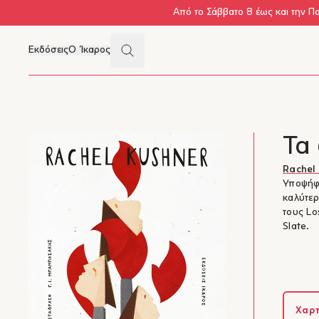
Skip to main content
Από το Σάββατο 8 έως και την Π
Search
Εκδόσεις
Ο Ίκαρος
Μενού
Τα
Rachel
Υποψήφι
καλύτερ
τους Lo
Slate.
Χαρτ