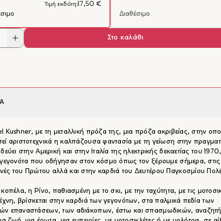
17,50 €
Τιμή εκδότη:
έσιμο
Διαθέσιμο
Στο καλάθι
Α
l Kushner, με τη μεταλλική πρόζα της, μια πρόζα ακριβείας, στην οπο
εί αριστοτεχνικά η καλπάζουσα φαντασία με τη γείωση στην πραγματ
ιδεύει στην Αμερική και στην Ιταλία της ηλεκτρικής δεκαετίας του 1970
 γεγονότα που οδήγησαν στον κόσμο όπως τον ξέρουμε σήμερα, στις
ές του Πρώτου αλλά και στην καρδιά του Δευτέρου Παγκοσμίου Πολ
 κοπέλα, η Ρίνο, παθιασμένη με το σκι, με την ταχύτητα, με τις μοτοσι
τέχνη, βρίσκεται στην καρδιά των γεγονότων, στα παλμικά πεδία των
ών επαναστάσεων, των αδιάκοπων, έστω και σπασμωδικών, αναζητ
για ζωή, για έρωτα, για εμπειρίες, με μοτοσικλέτες ή με μολότοφ, σε α