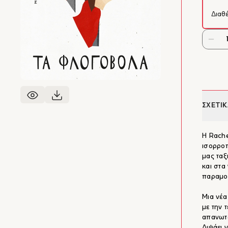
Διαθ
ΣΧΕΤΙΚ
Η Rache
ισορροπ
μας ταξ
και στα
παραμον
Μια νέα
με την 
απανωτ
Διψάει 