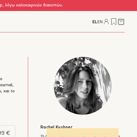
op, λόγω καλοκαιρινών διακοπών.
EL
EN
Δείτε τ
το
ournal,
, και το
Rachel Kushner
99 €
Το δεύτερο μυθιστόρημα της Rachel Kushner, Τα