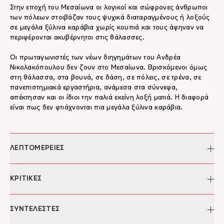
Στην εποχή του Μεσαίωνα οι λογικοί και σώφρονες άνθρωποι
των πόλεων στοιβάζαν τους ψυχικά διαταραγμένους ή λοξούς
σε μεγάλα ξύλινα καράβια χωρίς κουπιά και τους άφηναν να
περιφέρονται ακυβέρνητοι στις θάλασσες.
Οι πρωταγωνιστές των νέων διηγημάτων του Ανδρέα
Νικολακόπουλου δεν ζουν στο Μεσαίωνα. Βρισκόμενοι όμως
στη θάλασσα, στα βουνά, σε δάση, σε πόλεις, σε τρένα, σε
πανεπιστημιακά εργαστήρια, ανάμεσα στα σύννεφα,
απέκτησαν και οι ίδιοι την παλιά εκείνη λοξή ματιά. Η διαφορά
είναι πως δεν φτιάχνονται πια μεγάλα ξύλινα καράβια.
ΛΕΠΤΟΜΕΡΕΙΕΣ
Συγγραφέας:
Ανδρέας Νικολακόπουλος
ΚΡΙΤΙΚΕΣ
Επιμέλεια:
Βασίλης Δουβίτσας
Σχεδιασμός εξωφύλλου:
The Brood
"...Με λυρική και κατά τόπους ποιητική εκφορά του λόγου, ο
ΣΥΝΤΕΛΕΣΤΕΣ
Ημερομηνία έκδοσης:
26/09/2022
συγγραφέας προβαίνει σε μια ωμή αναπαράσταση της
Σελίδες:
176