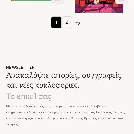
Στο καλάθι
Στο κ
1
2
NEWSLETTER
Ανακαλύψτε ιστορίες, συγγραφείς
και νέες κυκλοφορίες.
Με την υποβολή αυτής της φόρμας, συμφωνώ να λαμβάνω
ενημερωτικά δελτία και διαφημιστικά email από τις Εκδόσεις Ίκαρος,
και αναγνωρίζω και αποδέχομαι τους
Όρους Χρήσης
των Εκδόσεων
Ίκαρος.