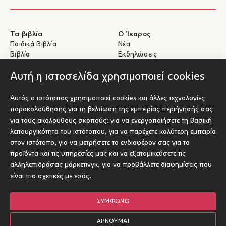
Τα βιβλία
Ο Ίκαρος
Παιδικά Βιβλία
Νέα
Βιβλία
Εκδηλώσεις
eBooks
Συγγραφείς
Αυτή η ιστοσελίδα χρησιμοποιεί cookies
Βοήθεια
Για Συγγραφείς
Αυτός ο ιστότοπος χρησιμοποιεί cookies και άλλες τεχνολογίες
Αποστολές & Επιστροφές
Υποβολή έργου προς έκδοση
παρακολούθησης για τη βελτίωση της εμπειρίας περιήγησής σας
Πληρωμές & Ασφάλεια
για τους ακόλουθους σκοπούς:
για να ενεργοποιήσετε τη βασική
Σχετικά με τα eBooks
λειτουργικότητα του ιστότοπου
,
για να παρέχετε καλύτερη εμπειρία
Επικοινωνία
στον ιστότοπο
,
για να μετρήσετε το ενδιαφέρον σας για τα
προϊόντα και τις υπηρεσίες μας και να εξατομικεύσετε τις
Socials
αλληλεπιδράσεις μάρκετινγκ
,
για να προβάλλετε διαφημίσεις που
είναι πιο σχετικές με εσάς
.
ΣΥΜΦΩΝΏ
© Ίκαρος 2026
Όροι χρήσης
ΑΡΝΟΎΜΑΙ