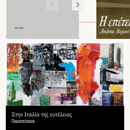
λίστα για το Βραβείο Τζόκα Τζιοβάνι 2012.
1
/
3
ΑΡΘΡΑ
Στην Ιταλία της ευτέλειας
Περισσότερα