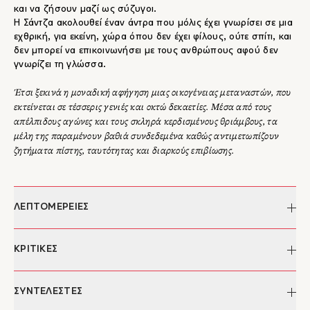
και να ζήσουν μαζί ως σύζυγοι.
Η Σάντζα ακολουθεί έναν άντρα που μόλις έχει γνωρίσει σε μια
εχθρική, για εκείνη, χώρα όπου δεν έχει φίλους, ούτε σπίτι, και
δεν μπορεί να επικοινωνήσει με τους ανθρώπους αφού δεν
γνωρίζει τη γλώσσα.
Έτσι ξεκινά η μοναδική αφήγηση μιας οικογένειας μεταναστών, που
εκτείνεται σε τέσσερις γενιές και οκτώ δεκαετίες. Μέσα από τους
απέλπιδους αγώνες και τους σκληρά κερδισμένους θριάμβους, τα
μέλη της παραμένουν βαθιά συνδεδεμένα καθώς αντιμετωπίζουν
ζητήματα πίστης, ταυτότητας και διαρκούς επιβίωσης.
ΛΕΠΤΟΜΕΡΕΙΕΣ
Συγγραφέας:
Min Jin Lee
ΚΡΙΤΙΚΕΣ
Επιμέλεια:
Κώστας Αγοραστός
Μετάφραση:
Βάσια Τζανακάρη
"...Το μυθιστόρημα είναι ένας σκληρός ύμνος για τη ζωή που
ΣΥΝΤΕΛΕΣΤΕΣ
Σχεδιασμός/
Χρήστος Κούρτογλου
εικονογράφηση
δεν έζησαν οι Κορεάτες μετανάστες στην Ιαπωνία. Για το