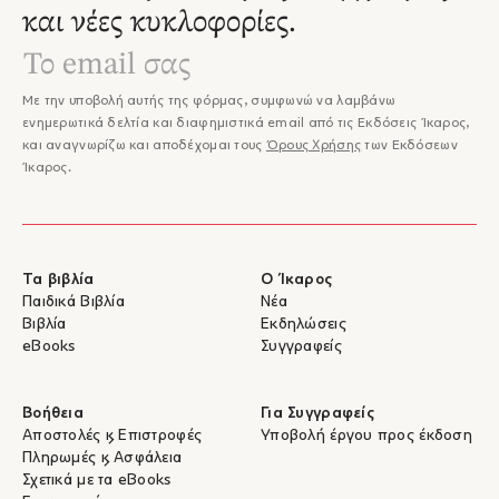
χαρακτηρίσω το βιβλίο αυτό."
και νέες κυκλοφορίες.
– Βίβιαν Αβρααμίδου-Πλούμπη, Amagi
"...Το μικρό δοκίμιο είναι πριν απ' όλα μια αναγνωστική
ανακάλυψη, επειδή μαζί με τη μαρτυρία και την παρατήρηση η
Με την υποβολή αυτής της φόρμας, συμφωνώ να λαμβάνω
Τσβετάγεβα δίνει τα πρωτεία στη γλώσσα. Ποιήτρια η ίδια,
ενημερωτικά δελτία και διαφημιστικά email από τις Εκδόσεις Ίκαρος,
καταφέρνει να ενσωματώσει στον δικό της Πούσκιν το δοκίμιο,
και αναγνωρίζω και αποδέχομαι τους
Όρους Χρήσης
των Εκδόσεων
τις αναμνήσεις και τη λογοτεχνική κριτική."
Ίκαρος.
– Δημήτρης Δουλγερίδης, Τα Νέα
Τα βιβλία
Ο Ίκαρος
Παιδικά Βιβλία
Νέα
Βιβλία
Εκδηλώσεις
eBooks
Συγγραφείς
Βοήθεια
Για Συγγραφείς
Αποστολές & Επιστροφές
Υποβολή έργου προς έκδοση
Πληρωμές & Ασφάλεια
Σχετικά με τα eBooks