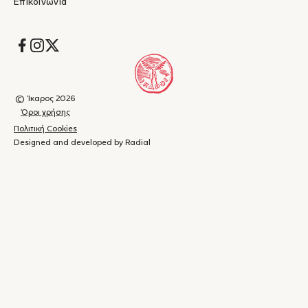
Επικοινωνία
Socials
© Ίκαρος 2026
Όροι χρήσης
Πολιτική Cookies
Designed and developed by Radial
Καλάθι
(
0
)
Κλείσιμο
αγορών
Το
καλάθι