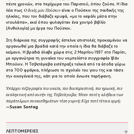
πέντε χρονών, στα περίχωρα του Παρισιού, όπου ζούσε. Η ίδια
Ο δικός μου Πούσκιν
λέει πως
είναι ο Πούσκιν της παιδικής της
ηλικίας, που τον διάβαζε κρυφά, «με το κεφάλι μέσα στην
ντουλάπα», εκεί όπου φυλαγόταν ένα χοντρό βιβλίο
(Ανθολογία) με έργα του Πούσκιν.
Στη διάρκεια της συγγραφής έστελνε επιστολές προκειμένου να
οργανωθεί μια βραδιά κατά την οποία η ίδια θα διάβαζε το
κείμενο. Η βραδιά έλαβε χώρα στις 2 Μαρτίου 1937 στο Παρίσι,
με οργανώτρια τη γυναίκα του νομπελίστα συγγραφέα Iβάν
Μπούνιν. Η Τσβετάγιεβα εισέπραξε τελικά από τα έσοδα γύρω
στα 700 φράγκα, πλήρωσε το σχολείο του γιου της και τάισε
την οικογένειά της, κάτι για το οποίο ένιωσε περήφανη.
Υπάρχει πεζογραφία πιο οικεία, πιο διαπεραστική, πιο ηρωική, πιο
εκπληκτική από αυτήν της Τσβετάγιεβα; Ήταν ποτέ η αλήθεια των
παράτολμων συναισθημάτων τόσο γυμνή; Είχε ποτέ τέτοια ορμή;
―Susan Sontag
ΛΕΠΤΟΜΕΡΕΙΕΣ