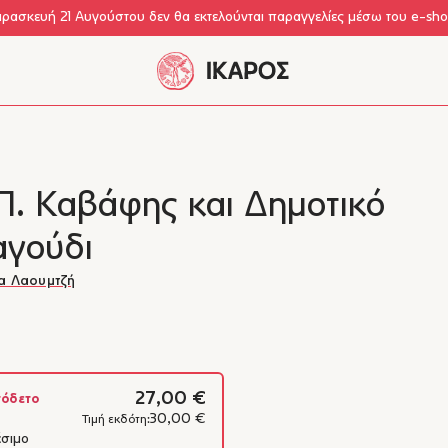
αρασκευή 21 Αυγούστου δεν θα εκτελούνται παραγγελίες μέσω του e-sh
Π. Καβάφης και Δημοτικό
αγούδι
ία Λαουμτζή
27,00 €
όδετο
30,00 €
Τιμή εκδότη:
έσιμο