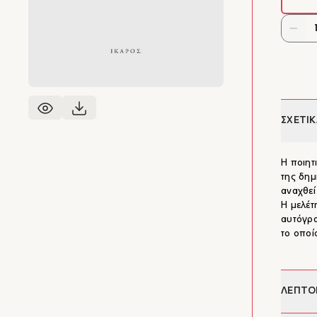
ΣΧΕΤΙΚ
Η ποιητ
της δημ
αναχθεί
H μελέτ
αυτόγρα
το οποί
ΛΕΠΤΟ