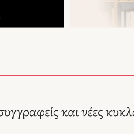
– Ανθούλα Δανιήλ, Diastixo.gr
για τη λαογραφία."
α
συγγραφείς και νέες κυκλ