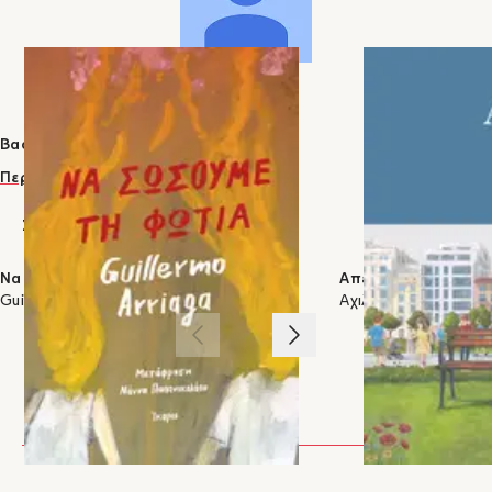
Βασίλειος Δ. Μόστρας
Περισσότερα
ΣΤΗΝ ΙΔΙΑ ΚΑΤΗΓΟΡΙΑ
Να σώσουμε τη φωτιά
Απέξω
Guillermo Arriaga
Αχιλλέας ΙΙΙ
1
/
3