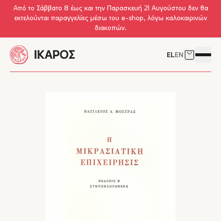
Skip to main content
Από το Σάββατο 8 έως και την Παρασκευή 21 Αυγούστου δεν θα
εκτελούνται παραγγελίες μέσω του e-shop, λόγω καλοκαιρινών
διακοπών.
EL
EN
Δείτε το 
Άνοιγμ