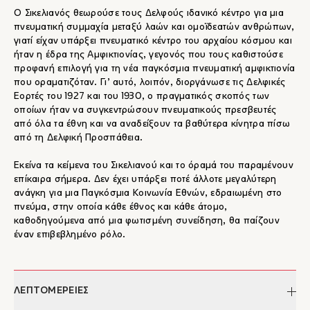
Ο Σικελιανός θεωρούσε τους Δελφούς ιδανικό κέντρο για μια
πνευματική συμμαχία μεταξύ λαών και ομοϊδεατών ανθρώπων,
γιατί είχαν υπάρξει πνευματικό κέντρο του αρχαίου κόσμου και
ήταν η έδρα της Αμφικτιονίας, γεγονός που τους καθιστούσε
προφανή επιλογή για τη νέα παγκόσμια πνευματική αμφικτιονία
που οραματιζόταν. Γι’ αυτό, λοιπόν, διοργάνωσε τις Δελφικές
Εορτές του 1927 και του 1930, ο πραγματικός σκοπός των
οποίων ήταν να συγκεντρώσουν πνευματικούς πρεσβευτές
από όλα τα έθνη και να αναδείξουν τα βαθύτερα κίνητρα πίσω
από τη Δελφική Προσπάθεια.
Εκείνα τα κείμενα του Σικελιανού και το όραμά του παραμένουν
επίκαιρα σήμερα. Δεν έχει υπάρξει ποτέ άλλοτε μεγαλύτερη
ανάγκη για μια Παγκόσμια Κοινωνία Εθνών, εδραιωμένη στο
πνεύμα, στην οποία κάθε έθνος και κάθε άτομο,
καθοδηγούμενα από μια φωτισμένη συνείδηση, θα παίζουν
έναν επιβεβλημένο ρόλο.
ΛΕΠΤΟΜΕΡΕΙΕΣ