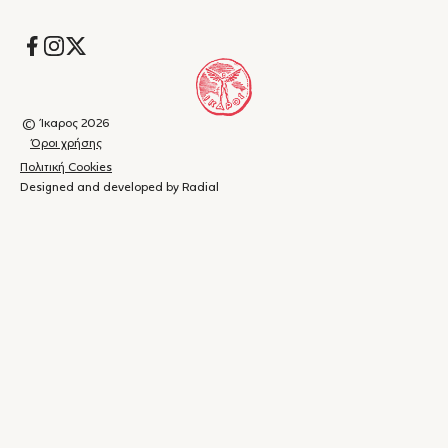
Socials
© Ίκαρος 2026
Όροι χρήσης
Πολιτική Cookies
Designed and developed by Radial
Καλάθι
(
0
)
Κλείσιμο
αγορών
Το
καλάθι