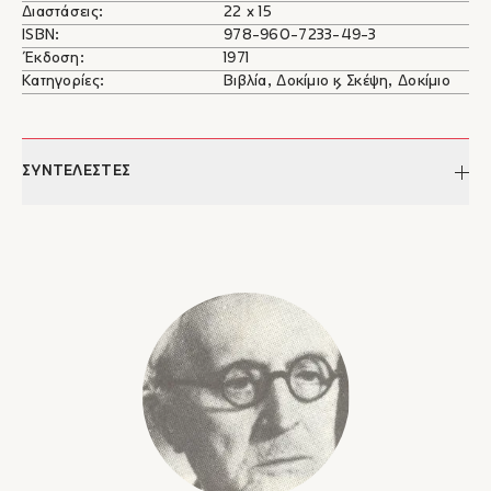
Διαστάσεις:
22 x 15
ISBN:
978-960-7233-49-3
Έκδοση:
1971
Κατηγορίες:
Βιβλία, Δοκίμιο & Σκέψη, Δοκίμιο
ΣΥΝΤΕΛΕΣΤΕΣ
Μάρκος Αυγέρης
Ο Μάρκος Αυγέρης (λογοτεχνικό ψευδώνυμο του Γιώργου Ν.
Παπαδόπουλου) γεννήθηκε το 1909 στην Καρίτσα της Ηπείρου
και πέθανε το 1971.
Αποφοίτησε από την Ιατρική Σχολή του Πανεπιστημίου Αθηνών
το 1907, και άσκησε το επάγγελμα του γιατρού σε ιδιωτικές
κλινικές. Το 1927 διορίστηκε στο Υπουργείο Παιδείας. Το 1929
έφυγε για μετεκπαίδευση στο Παρίσι. Το 1926 τοποθετήθηκε
στο Υπουργείο Εργασίας ως επιθεωρητής επαγγελματικής
υγιεινής.
Το 1933 νυμφεύθηκε την Γαλάτεια Καζαντζάκη–Αλεξίου,
αδελφή της Έλλης Αλεξίου και πρώτη σύζυγο του Νίκου
Καζαντζάκη.