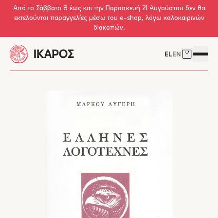
Skip to main content
Από το Σάββατο 8 έως και την Παρασκευή 21 Αυγούστου δεν θα
εκτελούνται παραγγελίες μέσω του e-shop, λόγω καλοκαιρινών
διακοπών.
EL
EN
Δείτε το 
Άνοιγμ