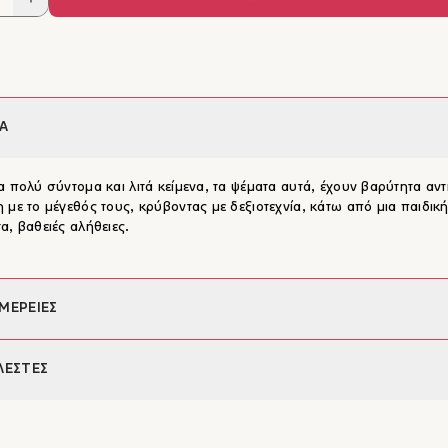
Α
α πολύ σύντομα και λιτά κείμενα, τα ψέματα αυτά, έχουν βαρύτητα αν
 με το μέγεθός τους, κρύβοντας με δεξιοτεχνία, κάτω από μια παιδικ
α, βαθειές αλήθειες.
ΜΕΡΕΙΕΣ
φέας:
Αλέξανδρος Αδαμόπουλος
ΛΕΣΤΕΣ
Σάντρα Χρήστου
96
ανδρος Αδαμόπουλος
εις:
21 x 13,5
νδρος Αδαμόπουλος γεννήθηκε το 1953 στην Αθήνα. Σπούδασε νομι