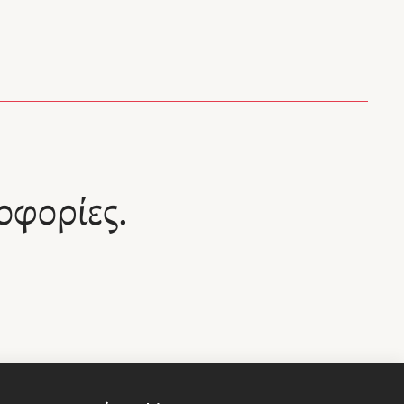
αρίσι.
στην Εθνική Λυρική Σκηνή. Έχει μεταφράσει έργα
η και
των Α. Καμύ, Α. ντε Μοντερλάν, Α. ντε Μυσέ, Λ.
α
ϊκών
Τολστόι, Ρ. Νταλ, Τ. Γκιουνερσέλ και τη "Διαθήκη"
ς
του Αύγουστου Ροντέν.
 του
ί στα
κία, τη
ικά και
ό του
 τη
οφορίες.
ρική
, Ρ.