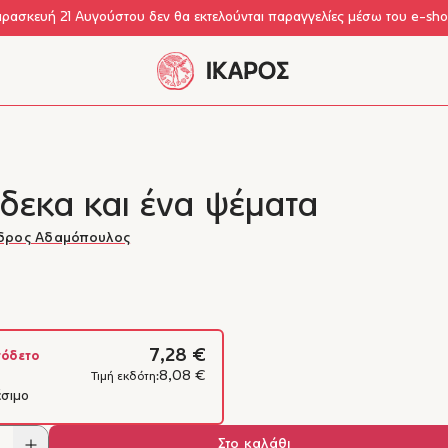
αρασκευή 21 Αυγούστου δεν θα εκτελούνται παραγγελίες μέσω του e-sh
δεκα και ένα ψέματα
δρος Αδαμόπουλος
7,28 €
όδετο
8,08 €
Τιμή εκδότη:
έσιμο
Στο καλάθι