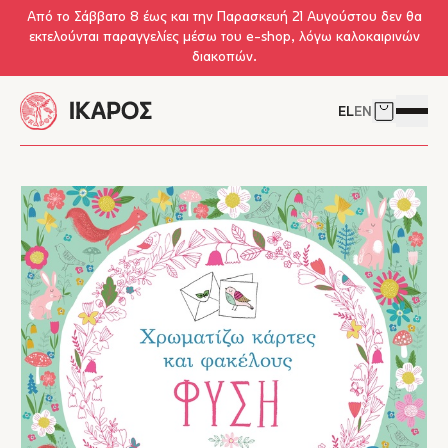
Skip to main content
Από το Σάββατο 8 έως και την Παρασκευή 21 Αυγούστου δεν θα
εκτελούνται παραγγελίες μέσω του e-shop, λόγω καλοκαιρινών
διακοπών.
EL
EN
Δείτε το 
Άνοιγμ