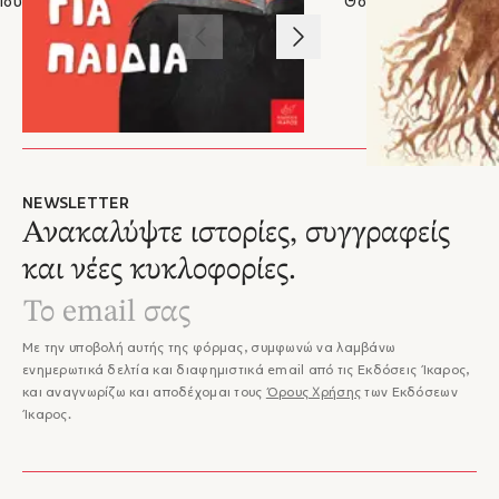
Ιουλίτα Ηλιοπούλου
– Μαρία Λιόντου, Μommy Jammi
Θοδωρής Παπαϊωάν
υπέροχο αποτέλεσμα!"
"...Τα μοτίβα των καρτών και των φακέλων είναι πραγματικά
1
/
3
πανέμορφα! Ένας μαγικός κόσμος από λουλούδια και άνθη,
πεταλούδες, αλεπούδες, σκιουράκια και άλλα γλυκύτατα
ζωάκια, περιμένουν να τα χρωματίσεις για να ζωντανέψουν!"
– Δώρα Ανδρεαδάκη, parents24.gr
NEWSLETTER
Ανακαλύψτε ιστορίες, συγγραφείς
και νέες κυκλοφορίες.
Με την υποβολή αυτής της φόρμας, συμφωνώ να λαμβάνω
ενημερωτικά δελτία και διαφημιστικά email από τις Εκδόσεις Ίκαρος,
και αναγνωρίζω και αποδέχομαι τους
Όρους Χρήσης
των Εκδόσεων
Ίκαρος.