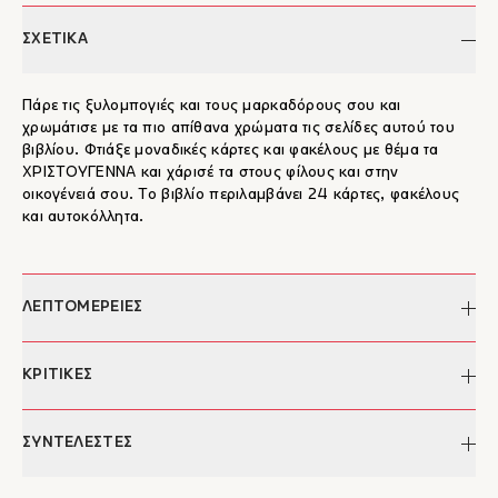
ΣΧΕΤΙΚΑ
Πάρε τις ξυλομπογιές και τους μαρκαδόρους σου και
χρωμάτισε με τα πιο απίθανα χρώματα τις σελίδες αυτού του
βιβλίου. Φτιάξε μοναδικές κάρτες και φακέλους με θέμα τα
ΧΡΙΣΤΟΥΓΕΝΝΑ και χάρισέ τα στους φίλους και στην
οικογένειά σου. Το βιβλίο περιλαμβάνει 24 κάρτες, φακέλους
και αυτοκόλλητα.
ΛΕΠΤΟΜΕΡΕΙΕΣ
Συγγραφέας:
Rebecca Jones
ΚΡΙΤΙΚΕΣ
Σελίδες:
72
Διαστάσεις:
28,5 x 27
"Το βιβλίο «Χρωματίζω κάρτες και φακέλους» για τα
ΣΥΝΤΕΛΕΣΤΕΣ
ISBN:
978-960-572-117-6
Χριστούγεννα, είναι καλαίσθητο και σε κερδίζει τόσο με τα
Έκδοση:
2016
χρώματα του εξώφυλλου όσο και με το περιεχόμενό του!
Κατηγορίες:
Παιδικά Βιβλία, Χριστουγεννιάτικα
Rebecca Jones