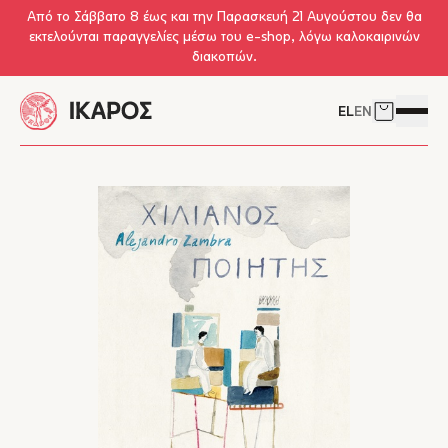
Skip to main content
Από το Σάββατο 8 έως και την Παρασκευή 21 Αυγούστου δεν θα
εκτελούνται παραγγελίες μέσω του e-shop, λόγω καλοκαιρινών
διακοπών.
EL
EN
Δείτε το 
Άνοιγμ