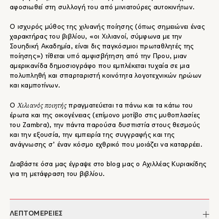
αφοσιωθεί στη συλλογή του από μινιατούρες αυτοκινήτων.
Ο ισχυρός μύθος της χιλιανής ποίησης (όπως σημειώνει ένας
χαρακτήρας του βιβλίου, «οι Χιλιανοί, σύμφωνα με την
Σουηδική Ακαδημία, είναι δις παγκόσμιοι πρωταθλητές της
ποίησης») τίθεται υπό αμφισβήτηση από την Πρου, μιαν
αμερικανίδα δημοσιογράφο που εμπλέκεται τυχαία σε μια
πολυπληθή και σπαρταριστή κοινότητα λογοτεχνικών ηρώων
και καμποτίνων.
Χιλιανός ποιητής
Ο
πραγματεύεται τα πάνω και τα κάτω του
έρωτα και της οικογένειας (επίμονο μοτίβο στις μυθοπλασίες
του Zambra), την πάντα παρούσα δυσπιστία στους θεσμούς
και την εξουσία, την εμπειρία της συγγραφής και της
ανάγνωσης σ’ έναν κόσμο εχθρικό που μοιάζει να καταρρέει.
Διαβάστε όσα μας έγραψε στο blog μας ο Αχιλλέας Κυριακίδης
για τη μετάφραση του βιβλίου.
ΛΕΠΤΟΜΕΡΕΙΕΣ