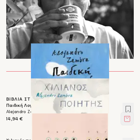
ΒΙΒΛΙΑ ΣΤΟΝ ΙΚΑΡΟ
Παιδική Λογοτεχνία
Προσ
Alejandro Zambra
14,94 €
Στο κ