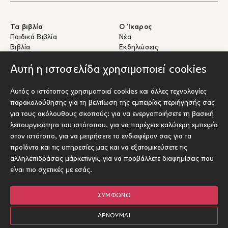
Τα βιβλία
Ο Ίκαρος
Παιδικά Βιβλία
Νέα
Βιβλία
Εκδηλώσεις
eBooks
Συγγραφείς
Αυτή η ιστοσελίδα χρησιμοποιεί cookies
Βοήθεια
Για Συγγραφείς
Αυτός ο ιστότοπος χρησιμοποιεί cookies και άλλες τεχνολογίες
Αποστολές & Επιστροφές
Υποβολή έργου προς έκδοση
παρακολούθησης για τη βελτίωση της εμπειρίας περιήγησής σας
Πληρωμές & Ασφάλεια
για τους ακόλουθους σκοπούς:
για να ενεργοποιήσετε τη βασική
Σχετικά με τα eBooks
λειτουργικότητα του ιστότοπου
,
για να παρέχετε καλύτερη εμπειρία
Επικοινωνία
στον ιστότοπο
,
για να μετρήσετε το ενδιαφέρον σας για τα
προϊόντα και τις υπηρεσίες μας και να εξατομικεύσετε τις
Socials
αλληλεπιδράσεις μάρκετινγκ
,
για να προβάλλετε διαφημίσεις που
είναι πιο σχετικές με εσάς
.
ΣΥΜΦΩΝΏ
© Ίκαρος 2026
Όροι χρήσης
ΑΡΝΟΎΜΑΙ
Πολιτική Cookies