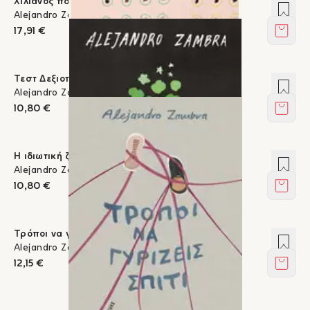
Χιλιανός ποιητής
Προσ
Alejandro Zambra
17,91 €
Στο κ
Τεστ Δεξιοτήτων
Προσ
Alejandro Zambra
10,80 €
Στο κ
Η ιδιωτική ζωή των δέντρων
Προσ
Alejandro Zambra
10,80 €
Στο κ
Τρόποι να γυρίζεις σπίτι
Προσ
Alejandro Zambra
12,15 €
Στο κ