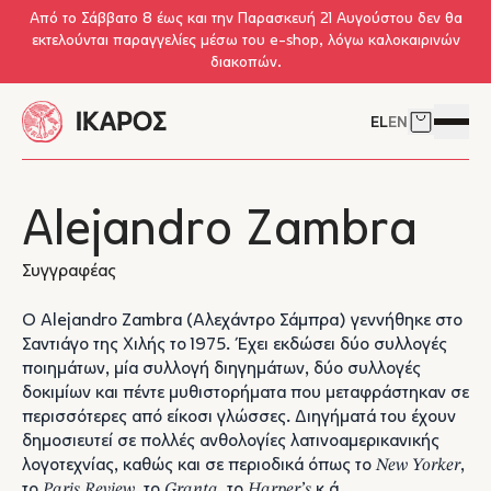
Skip to main content
Από το Σάββατο 8 έως και την Παρασκευή 21 Αυγούστου δεν θα
εκτελούνται παραγγελίες μέσω του e-shop, λόγω καλοκαιρινών
διακοπών.
EL
EN
Δείτε το 
Άνοιγμ
Alejandro Zambra
Συγγραφέας
Ο Alejandro Zambra (Αλεχάντρο Σάμπρα) γεννήθηκε στο
Σαντιάγο της Χιλής το 1975. Έχει εκδώσει δύο συλλογές
ποιημάτων, μία συλλογή διηγημάτων, δύο συλλογές
δοκιμίων και πέντε μυθιστορήματα που μεταφράστηκαν σε
περισσότερες από είκοσι γλώσσες. Διηγήματά του έχουν
δημοσιευτεί σε πολλές ανθολογίες λατινοαμερικανικής
λογοτεχνίας, καθώς και σε περιοδικά όπως το
New Yorker
,
το
Paris Review
, το
Granta
, το
Harper’s
κ.ά.