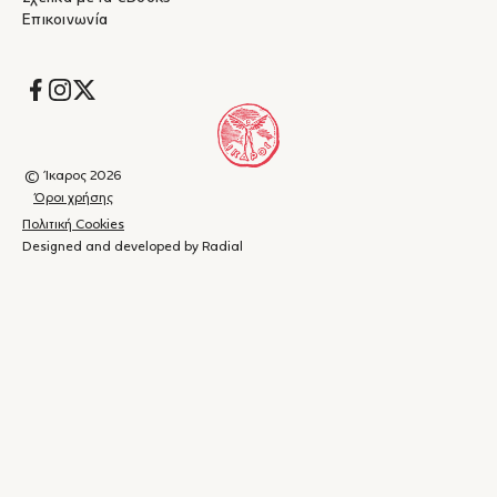
Επικοινωνία
Socials
© Ίκαρος 2026
Όροι χρήσης
Πολιτική Cookies
Designed and developed by Radial
Καλάθι
(
0
)
Κλείσιμο
αγορών
Το