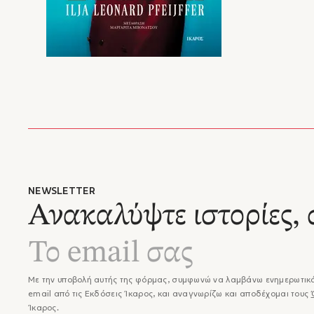
NEWSLETTER
Ανακαλύψτε ιστορίες, 
Με την υποβολή αυτής της φόρμας, συμφωνώ να λαμβάνω ενημερωτικά
email από τις Εκδόσεις Ίκαρος, και αναγνωρίζω και αποδέχομαι τους
Ίκαρος.