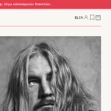
op, λόγω καλοκαιρινών διακοπών.
EL
EN
Δείτε τ