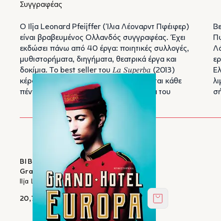
Συγγραφέας
Ο Ilja Leonard Pfeijffer (Ίλια Λέοναρντ Πφέιφερ)
Βε
είναι βραβευμένος Ολλανδός συγγραφέας. Έχει
Πφ
εκδώσει πάνω από 40 έργα: ποιητικές συλλογές,
Λά
μυθιστορήματα, διηγήματα, θεατρικά έργα και
ερ
δοκίμια. Το best seller του
La Superba
(2013)
Ελληνικών έως το 2004. Το 2008 μετακόμισε στο
κέρδισε το Βραβείο Libris που απονέμεται κάθε
λιμάνι της Γένοβας, όπου ζει και εργάζεται μέχρι
πέντε χρόνια από τη Βασιλική Ακαδημία του
σ
ΒΙΒΛΙΑ ΣΤΟΝ ΙΚΑΡΟ
Grand Hotel Europa
Ilja Leonard Pfeijffer
20,70 €
Στο καλάθι