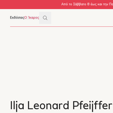
Skip to main content
Από το Σάββατο 8 έως και την Π
Search
Εκδόσεις
Ο Ίκαρος
Μενού
Ilja Leonard Pfeijffer