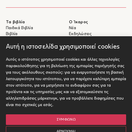
Τα βιβλία
Ο Ίκαρος
Παιδικά Βιβλία
Νέα
Βιβλία
Εκδηλώσεις
eBooks
Συγγραφείς
Αυτή η ιστοσελίδα χρησιμοποιεί cookies
Βοήθεια
Για Συγγραφείς
Αυτός ο ιστότοπος χρησιμοποιεί cookies και άλλες τεχνολογίες
Αποστολές & Επιστροφές
Υποβολή έργου προς έκδοση
παρακολούθησης για τη βελτίωση της εμπειρίας περιήγησής σας
Πληρωμές & Ασφάλεια
για τους ακόλουθους σκοπούς:
για να ενεργοποιήσετε τη βασική
Σχετικά με τα eBooks
λειτουργικότητα του ιστότοπου
,
για να παρέχετε καλύτερη εμπειρία
Επικοινωνία
στον ιστότοπο
,
για να μετρήσετε το ενδιαφέρον σας για τα
προϊόντα και τις υπηρεσίες μας και να εξατομικεύσετε τις
Socials
αλληλεπιδράσεις μάρκετινγκ
,
για να προβάλλετε διαφημίσεις που
είναι πιο σχετικές με εσάς
.
ΣΥΜΦΩΝΏ
© Ίκαρος 2026
Όροι χρήσης
ΑΡΝΟΎΜΑΙ