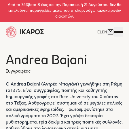
Skip to main content
Από το Σάββατο 8 έως και την Παρασκευή 21 Αυγούστου δεν θα
εκτελούνται παραγγελίες μέσω του e-shop, λόγω καλοκαιρινών
διακοπών.
EL
EN
Δείτε το 
Άνοιγμ
Andrea Bajani
Συγγραφέας
Ο Andrea Bajani (Αντρέα Μπαγιάνι) γεννήθηκε στη Ρώμη
το 1975. Είναι συγγραφέας, ποιητής και καθηγητής
δημιουργικής γραφής στο Rice University του Χιούστον,
στο Τέξας. Αρθρογραφεί συστηματικά σε μεγάλες ιταλικές
και αμερικανικές εφημερίδες. Πρωτοεμφανίστηκε στα
ιταλικά γράμματα το 2002. Έχει γράψει δεκατρία
μυθιστορήματα, τρία δοκίμια και τρεις ποιητικές συλλογές.
Καθιερώθηκε στο λογοτεχνικό στερέωμα με το