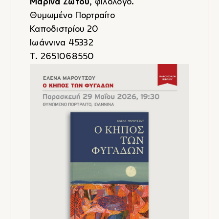
Μαρίνα Ζώτου
, φιλόλογο.
Θυμωμένο Πορτραίτο
Καποδιστρίου 20
Ιωάννινα 45332
Τ. 2651068550