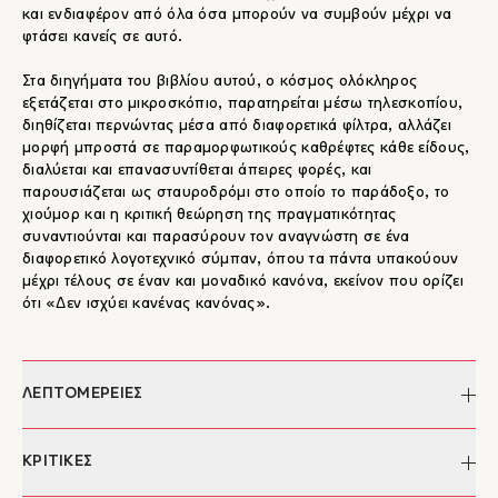
και ενδιαφέρον από όλα όσα μπορούν να συμβούν μέχρι να
φτάσει κανείς σε αυτό.
Στα διηγήματα του βιβλίου αυτού, ο κόσμος ολόκληρος
εξετάζεται στο μικροσκόπιο, παρατηρείται μέσω τηλεσκοπίου,
διηθίζεται περνώντας μέσα από διαφορετικά φίλτρα, αλλάζει
μορφή μπροστά σε παραμορφωτικούς καθρέφτες κάθε είδους,
διαλύεται και επανασυντίθεται άπειρες φορές, και
παρουσιάζεται ως σταυροδρόμι στο οποίο το παράδοξο, το
χιούμορ και η κριτική θεώρηση της πραγματικότητας
συναντιούνται και παρασύρουν τον αναγνώστη σε ένα
διαφορετικό λογοτεχνικό σύμπαν, όπου τα πάντα υπακούουν
μέχρι τέλους σε έναν και μοναδικό κανόνα, εκείνον που ορίζει
ότι «Δεν ισχύει κανένας κανόνας».
ΛΕΠΤΟΜΕΡΕΙΕΣ
Συγγραφέας:
Αχιλλέας ΙΙΙ
ΚΡΙΤΙΚΕΣ
Επιμέλεια κειμένου:
Βαρβάρα Καρζή