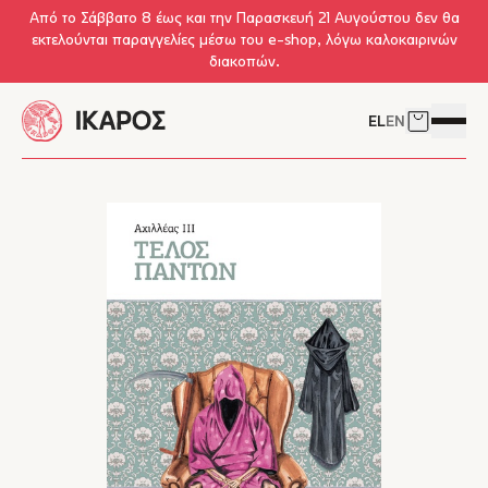
Skip to main content
Από το Σάββατο 8 έως και την Παρασκευή 21 Αυγούστου δεν θα
εκτελούνται παραγγελίες μέσω του e-shop, λόγω καλοκαιρινών
διακοπών.
EL
EN
Δείτε το 
Άνοιγμ